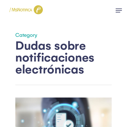
Skip
Menu
to
main
content
Category
Dudas sobre
notificaciones
electrónicas