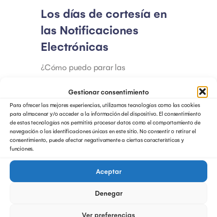
Los días de cortesía en
las Notificaciones
Electrónicas
¿Cómo puedo parar las
notificaciones electrónicas en
Gestionar consentimiento
vacaciones? Llegan las vacaciones y
Para ofrecer las mejores experiencias, utilizamos tecnologías como las cookies
la tan deseada…
para almacenar y/o acceder a la información del dispositivo. El consentimiento
de estas tecnologías nos permitirá procesar datos como el comportamiento de
navegación o las identificaciones únicas en este sitio. No consentir o retirar el
consentimiento, puede afectar negativamente a ciertas características y
Dudas sobre notificaciones electrónicas
funciones.
¿Cómo acceder al
Aceptar
contenido de las
Denegar
notificaciones
Ver preferencias