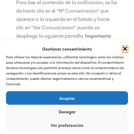
Para leer el contenido de la notificación, se ha
de hacer clic en el “Nº Comunicación” que
aparece a la izquierda en el listado y hacer
clic en “Ver Comunicación” cuando se
despliega la siguiente pantalla.
Importante
:
Para poder visualizar este tipo de documentos
Gestionar consentimiento
es necesario tener instalado algún tipo de
Para ofrecer las mejores experiencias, utilizamos tecnologías como las cookies
visor de documentos en PDF. Por ejemplo, un
para almacenar y/o acceder a la información del dispositivo. El consentimiento
de estas tecnologías nos permitirá procesar datos como el comportamiento de
visor de PDF muy común es el Adobe Reader,
navegación o las identificaciones únicas en este sitio. No consentir o retirar el
apto para leer estas notificaciones
consentimiento, puede afectar negativamente a ciertas características y
funciones.
electrónicas.
Aceptar
¿Cómo simplificar la
Denegar
consulta de Notificaciones
electrónicas?
Ver preferencias