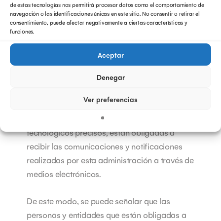
de estas tecnologías nos permitirá procesar datos como el comportamiento de
ficheros entre las entidades de crédito y la
navegación o las identificaciones únicas en este sitio. No consentir o retirar el
consentimiento, puede afectar negativamente a ciertas características y
Agencia Tributaria.
funciones.
Obligados a recibir
notificaciones por vía
Aceptar
electrónica.
Denegar
Una notificación electrónica obligatoria de la
Ver preferencias
AEAT es aquella en la que personas y
entidades, que disponen de medios
tecnológicos precisos, están obligadas a
recibir las comunicaciones y notificaciones
realizadas por esta administración a través de
medios electrónicos.
De este modo, se puede señalar que las
personas y entidades que están obligadas a