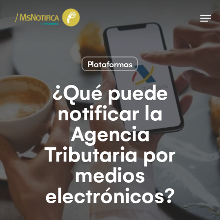
Skip
Menu
to
main
content
Plataformas
¿Qué puede
notificar la
Agencia
Tributaria por
medios
electrónicos?