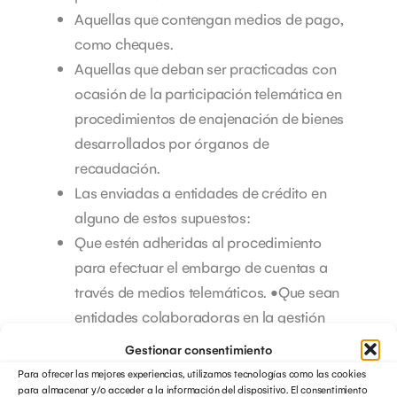
Aquellas que contengan medios de pago,
como cheques.
Aquellas que deban ser practicadas con
ocasión de la participación telemática en
procedimientos de enajenación de bienes
desarrollados por órganos de
recaudación.
Las enviadas a entidades de crédito en
alguno de estos supuestos:
Que estén adheridas al procedimiento
para efectuar el embargo de cuentas a
través de medios telemáticos. •Que sean
entidades colaboradoras en la gestión
recaudatoria de la Agencia Tributaria.
Gestionar consentimiento
Que estén adheridas al procedimiento
Para ofrecer las mejores experiencias, utilizamos tecnologías como las cookies
electrónico para el intercambio de
para almacenar y/o acceder a la información del dispositivo. El consentimiento