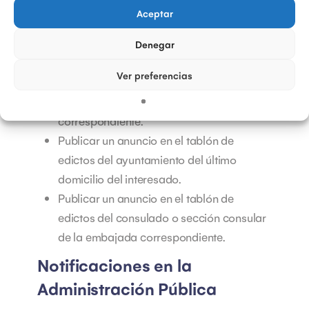
programa de automatización de
Aceptar
notificaciones electrónicas
más completo y
apúntate a una
demo gratuita
para ver más en
Denegar
detalle su uso y utilidades.
Ver preferencias
Publicar un anuncio en el boletín oficial de
la comunidad autónoma o provincia
correspondiente.
Publicar un anuncio en el tablón de
edictos del ayuntamiento del último
domicilio del interesado.
Publicar un anuncio en el tablón de
edictos del consulado o sección consular
de la embajada correspondiente.
Notificaciones en la
Administración Pública