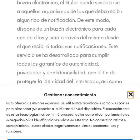
buzón electrónico, el titular puede suscribirse
a aquellos organismos de los que deba recibir
algún tipo de notificación. De este modo,
dispone de un buzón electrónico para cada
uno de ellos y será a través del mismo desde
el que recibirá todas sus notificaciones.
Este
servicio se ha desarrollado para cumplir
todas las garantías de autenticidad,
privacidad y confidencialidad, con el fin de
proteger la identidad del interesado, así como
el contenido y datos que se recogen en las
Gestionar consentimiento
notificaciones. Para poder utilizar el DEH se
Para ofrecer las mejores experiencias, utilizamos tecnologías como las cookies
requiere que el interesado posea un
para almacenar y/o acceder a la información del dispositivo. El consentimiento
de estas tecnologías nos permitirá procesar datos como el comportamiento de
Certificado Digital estándar, el cual puede
navegación o las identificaciones únicas en este sitio. No consentir o retirar el
estar a su nombre o al de la empresa que lo
consentimiento, puede afectar negativamente a ciertas características y
funciones.
represente.
Descubre
cómo funciona el