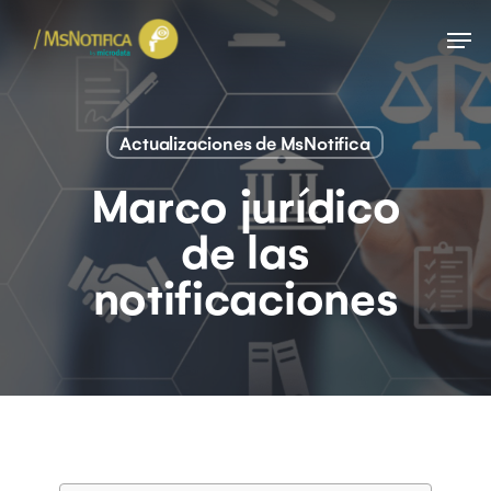
Skip
Menu
to
main
content
Actualizaciones de MsNotifica
Marco jurídico
de las
notificaciones